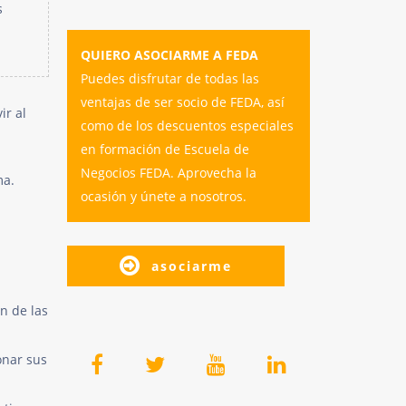
s
QUIERO ASOCIARME A FEDA
Puedes disfrutar de todas las
ventajas de ser socio de FEDA, así
ir al
como de los descuentos especiales
en formación de Escuela de
Negocios FEDA. Aprovecha la
ma.
ocasión y únete a nosotros.
asociarme
n de las
onar sus