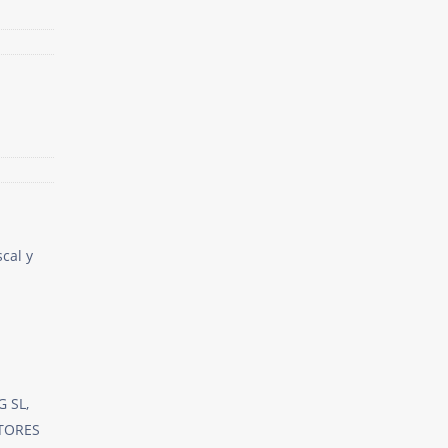
cal y
G SL,
LTORES