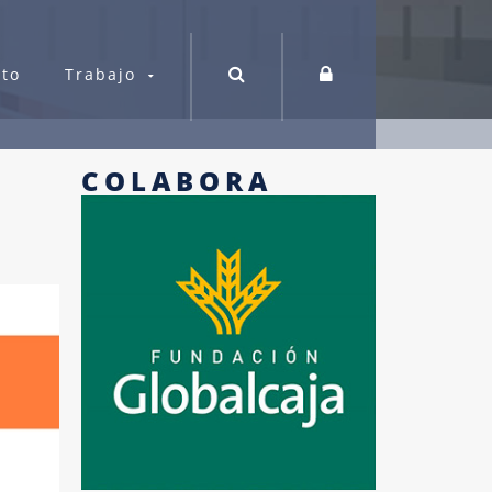
cto
Trabajo
COLABORA
Bolsa de Trabajo
cios FEDA
Orientación profesional
Trabaja con nosotros
s Frecuentes