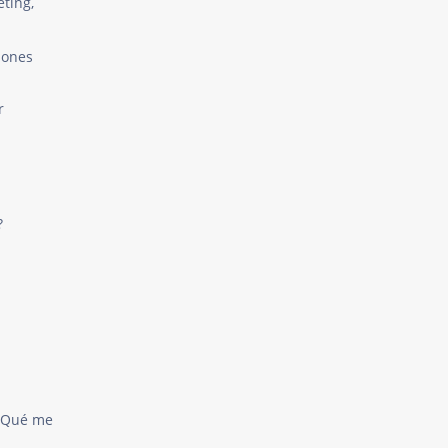
eting,
iones
r
?
 ¿Qué me